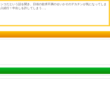
チンコだという話を聞き、日頃の欲求不満のせいかそのデカチンが気になってしま
挿入続行！中出しを許してしまう…。